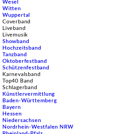
Wesel
Witten
Wuppertal
Coverband
Liveband
Livemusik
Showband
Hochzeitsband
Tanzband
Oktoberfestband
Schützenfestband
Karnevalsband
Top40 Band
Schlagerband
Künstlervermittlung
Baden-Württemberg
Bayern
Hessen
Niedersachsen
Nordrhein-Westfalen NRW
Rheinland-Pfalz