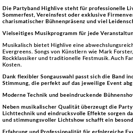
Die Partyband Highlive steht für professionelle L
Sommerfest, Vereinsfest oder exklusive Firmenver
charismatischer Bühnenpräsenz und viel Leidenscha
Vielseitiges Musikprogramm für jede Veranstaltu
Musikalisch bietet Highlive eine abwechslungsreic
Evergreens. Songs von Künstlern wie Mark Forster
Rockklassiker und traditionelle Festmusik. Auch F
Kosten.
Dank flexibler Songauswahl passt sich die Band ind
Stimmung, die perfekt auf das jeweilige Event abg
Moderne Technik und beeindruckende Bühnensh
Neben musikalischer Qualität überzeugt die Part
Lichttechnik und eindrucksvolle Effekte sorgen da
und stimmungsvoller Lichtshow schafft ein besond
Erfahrung und Professionalität für erfolgreiche Ev